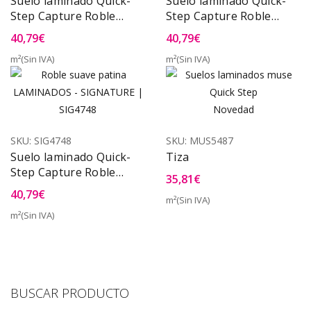
Suelo laminado Quick-
Suelo laminado Quick-
Step Capture Roble
Step Capture Roble
Blanco Pintado SIG4753
Premium Blanco
40,79
€
40,79
€
SIG4757
m²(Sin IVA)
m²(Sin IVA)
Novedad
SKU:
SIG4748
SKU:
MUS5487
Suelo laminado Quick-
Tiza
Step Capture Roble
35,81
€
Suave con Pátina
40,79
€
m²(Sin IVA)
SIG4748
m²(Sin IVA)
BUSCAR PRODUCTO