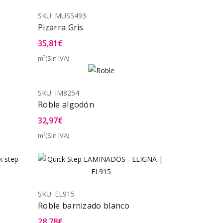
SKU:
MUS5493
Pizarra Gris
35,81
€
m²(Sin IVA)
a Rápida
Vista Rápida
SKU:
IM8254
Roble algodón
32,97
€
m²(Sin IVA)
a Rápida
Vista Rápida
SKU:
EL915
Roble barnizado blanco
28,78
€