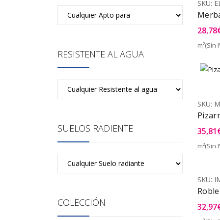
SKU:
E
Merb
28,78
m²(Sin I
RESISTENTE AL AGUA
SKU:
M
Pizar
SUELOS RADIENTE
35,81
m²(Sin I
SKU:
I
Roble
COLECCIÓN
32,97