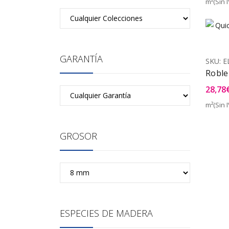
m²(Sin I
GARANTÍA
SKU:
E
Roble
28,78
m²(Sin I
GROSOR
ESPECIES DE MADERA