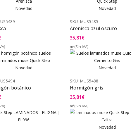
Novedad
Novedad
US5489
SKU:
MUS5485
sca
Arenisca azul oscuro
€
35,81
€
VA)
m²(Sin IVA)
Vista Rápida
Vist
Novedad
Novedad
US5494
SKU:
MUS5488
gón botánico
Hormigón gris
€
35,81
€
VA)
m²(Sin IVA)
Vista Rápida
Vist
Novedad