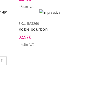
m²(Sin IVA)
a Rápida
Vista Rápida
SKU:
IM8260
Roble bourbon
32,97
€
m²(Sin IVA)
Vista Rápida
a Rápida