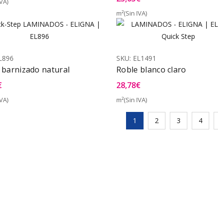
VA)
Vista Rápida
m²(Sin IVA)
Vist
L896
SKU:
EL1491
 barnizado natural
Roble blanco claro
€
28,78
€
VA)
m²(Sin IVA)
Vista Rápida
Vist
1
2
3
4