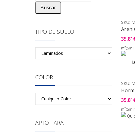
Buscar
SKU:
M
Areni
TIPO DE SUELO
35,81
m²(Sin I
COLOR
SKU:
M
Hormi
35,81
m²(Sin I
APTO PARA