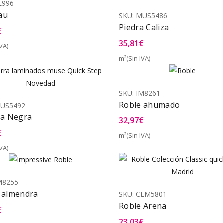
L996
au
SKU:
MUS5486
Piedra Caliza
€
35,81
€
VA)
Vista Rápida
m²(Sin IVA)
Vist
Novedad
SKU:
IM8261
Roble ahumado
US5492
ra Negra
32,97
€
€
m²(Sin IVA)
Vist
VA)
Vista Rápida
M8255
 almendra
SKU:
CLM5801
Roble Arena
€
23,03
€