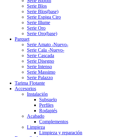
Serie Bloom
Serie Blos
Serie Blos(base)
Serie Espiga Ciro
Serie Illume
Serie Oro
Serie Oro(base)
Parquet
Serie Amato -Nuevo-
Serie Cala -Nuevo-
Serie Cascada
Serie Disegno
Serie Intenso
Serie Massimo
Serie Palazzo
Tarima Flotante
Accesorios
Instalación
Subsuelo
Perfiles
Rodapiés
Acabado
Complementos
Limpieza
Limpieza y reparación