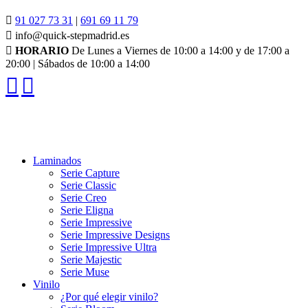
91 027 73 31
|
691 69 11 79
info@quick-stepmadrid.es
HORARIO
De Lunes a Viernes de 10:00 a 14:00 y de 17:00 a
20:00 | Sábados de 10:00 a 14:00
Laminados
Serie Capture
Serie Classic
Serie Creo
Serie Eligna
Serie Impressive
Serie Impressive Designs
Serie Impressive Ultra
Serie Majestic
Serie Muse
Vinilo
¿Por qué elegir vinilo?