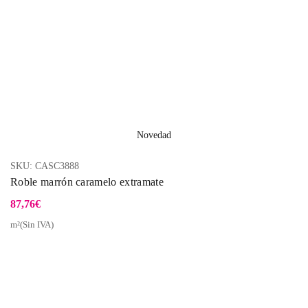
Novedad
SKU:
CASC3888
Roble marrón caramelo extramate
87,76
€
m²(Sin IVA)