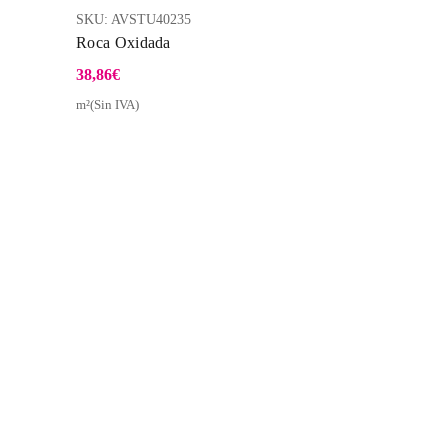
SKU:
AVSTU40235
Roca Oxidada
38,86
€
m²(Sin IVA)
a Rápida
Vista Rápida