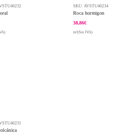
VSTU40232
SKU:
AVSTU40234
oral
Roca hormigon
38,86
€
VA)
m²(Sin IVA)
Vista Rápida
Vist
VSTU40231
olcánica