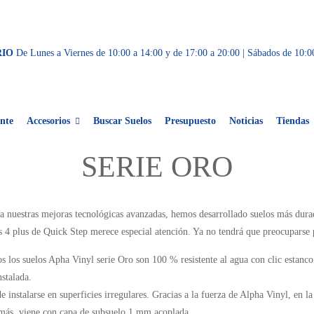
RIO
De Lunes a Viernes de 10:00 a 14:00 y de 17:00 a 20:00 | Sábados de 10:0
nte
Accesorios
Buscar Suelos
Presupuesto
Noticias
Tiendas
SERIE ORO
a nuestras mejoras tecnológicas avanzadas, hemos desarrollado suelos más durad
 4 plus de Quick Step merece especial atención. Ya no tendrá que preocuparse p
s los suelos Apha Vinyl serie Oro son 100 % resistente al agua con clic estanc
nstalada.
e instalarse en superficies irregulares. Gracias a la fuerza de Alpha Vinyl, en l
ás, viene con capa de subsuelo 1 mm acoplada.