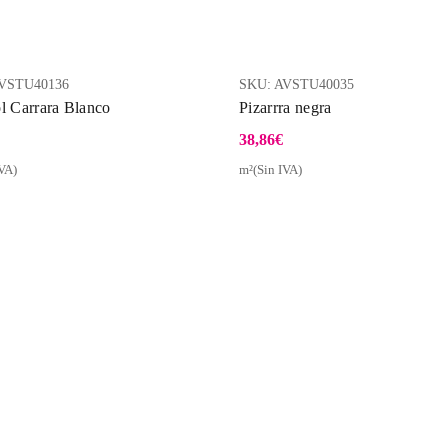
VSTU40136
SKU:
AVSTU40035
 Carrara Blanco
Pizarrra negra
38,86
€
VA)
m²(Sin IVA)
Vista Rápida
Vist