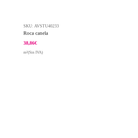
SKU:
AVSTU40233
Roca canela
38,86
€
m²(Sin IVA)
a Rápida
Vista Rápida