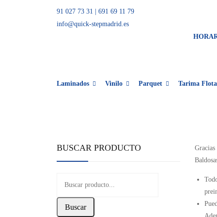
91 027 73 31
|
691 69 11 79
info@quick-stepmadrid.es
HORA
Laminados
Vinilo
Parquet
Tarima Flota
BUSCAR PRODUCTO
Gracias 
Baldosas
Todo
prei
Pued
Buscar
Adem