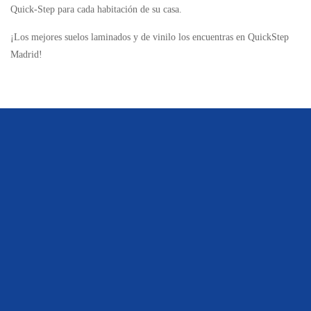
Quick-Step para cada habitación de su casa.
¡Los mejores suelos laminados y de vinilo los encuentras en QuickStep
Madrid!