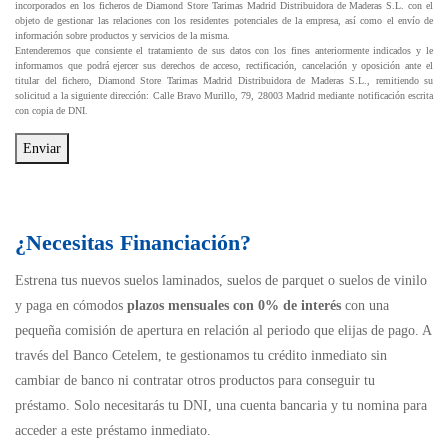
incorporados en los ficheros de Diamond Store Tarimas Madrid Distribuidora de Maderas S.L. con el
objeto de gestionar las relaciones con los residentes potenciales de la empresa, así como el envío de
información sobre productos y servicios de la misma.
Entenderemos que consiente el tratamiento de sus datos con los fines anteriormente indicados y le
informamos que podrá ejercer sus derechos de acceso, rectificación, cancelación y oposición ante el
titular del fichero, Diamond Store Tarimas Madrid Distribuidora de Maderas S.L., remitiendo su
solicitud a la siguiente dirección: Calle Bravo Murillo, 79, 28003 Madrid mediante notificación escrita
con copia de DNI.
Enviar
¿Necesitas Financiación?
Estrena tus nuevos suelos laminados, suelos de parquet o suelos de vinilo
y paga en cómodos
plazos mensuales con 0% de interés
con una
pequeña comisión de apertura en relación al periodo que elijas de pago. A
través del Banco Cetelem, te gestionamos tu crédito inmediato sin
cambiar de banco ni contratar otros productos para conseguir tu
préstamo. Solo necesitarás tu DNI, una cuenta bancaria y tu nomina para
acceder a este préstamo inmediato.