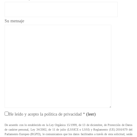
Su mensaje
He leído y acepto la política de privacidad *
(leer)
De acuerdo con lo establecido en la Ley Orgánica 15/1999, de 13 de diciembre, de Protección de Datos
de carácter personal, Ley 34/2002, de 11 de julio (LSSICE o LSSI) y Reglamento (UE) 2016/679 del
Parlamento Europeo (RGPD), le comunicamos que los datos facilitados a través de esta solicitud, serán