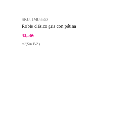
SKU:
IMU3560
Roble clásico gris con pátina
43,56
€
m²(Sin IVA)
a Rápida
Vista Rápida