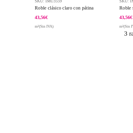
SKU:
IMU3559
SKU:
I
Roble clásico claro con pátina
Roble 
43,56
€
43,56
€
m²(Sin IVA)
m²(Sin I
Vista Rápida
3 r