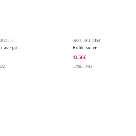
MU3558
SKU:
IMU1854
suave gris
Roble suave
43,56
€
VA)
m²(Sin IVA)
Vista Rápida
Vist