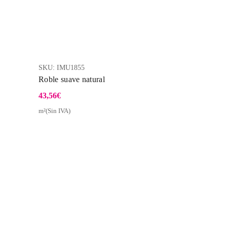
SKU:
IMU1855
Roble suave natural
43,56
€
m²(Sin IVA)
a Rápida
Vista Rápida