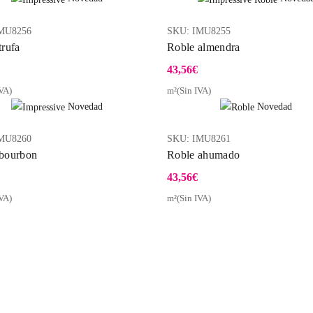
MU8256
SKU:
IMU8255
trufa
Roble almendra
43,56
€
VA)
m²(Sin IVA)
Vista Rápida
Vist
Novedad
Novedad
MU8260
SKU:
IMU8261
bourbon
Roble ahumado
43,56
€
VA)
m²(Sin IVA)
Vista Rápida
Vist