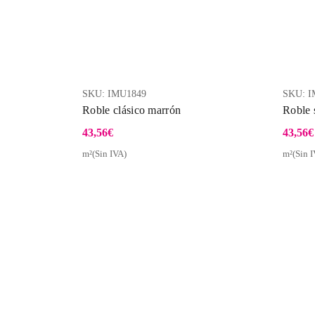
SKU:
IMU1849
SKU:
I
Roble clásico marrón
Roble 
43,56
€
43,56
€
m²(Sin IVA)
m²(Sin I
Vista Rápida