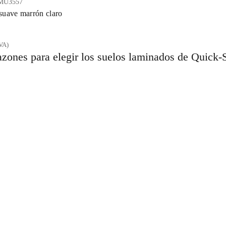
MU3557
suave marrón claro
VA)
Vista Rápida
azones para elegir los suelos laminados de Quick-