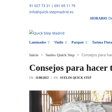
91 027 73 31
|
691 69 11 79
info@quick-stepmadrid.es
De
HORARIO
Laminados
Vinilo
Parquet
Tarima Flota
Consejos para ha
Inicio
Suelos Quick Step
Consejos para hacer 
EN :
/
EN :
11/08/2022
SUELOS QUICK STEP