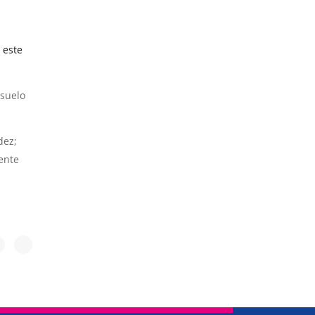
n
este
 suelo
dez;
ente