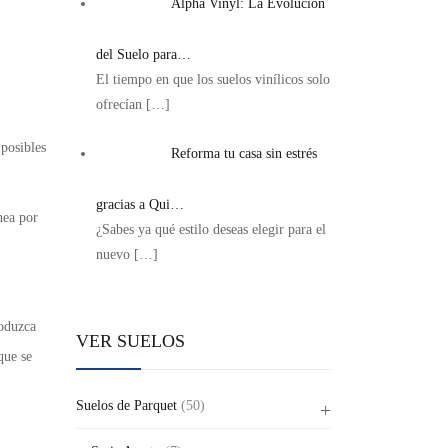
Alpha Vinyl: La Evolución
del Suelo para…
El tiempo en que los suelos vinílicos solo
ofrecían
[…]
posibles
Reforma tu casa sin estrés
gracias a Qui…
nea por
¿Sabes ya qué estilo deseas elegir para el
nuevo
[…]
oduzca
VER SUELOS
que se
Suelos de Parquet
(50)