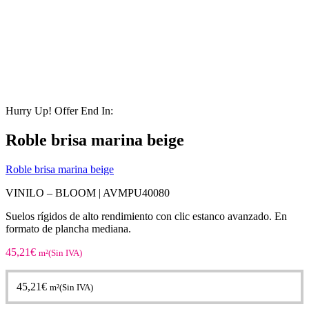
Hurry Up! Offer End In:
Roble brisa marina beige
Roble brisa marina beige
VINILO – BLOOM |
AVMPU40080
Suelos rígidos de alto rendimiento con clic estanco avanzado. En
formato de plancha mediana.
45,21
€
m²(Sin IVA)
45,21
€
m²(Sin IVA)