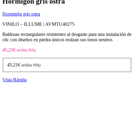
Hormigón gris ostra
Hormigón gris ostra
VINILO – ILLUME | AVMTU40275
Baldosas rectangulares resistentes al desgaste para una instalación de
clic con diseños en piedra únicos realzan sus tonos neutros
45,21
€
m²(Sin IVA)
45,21
€
m²(Sin IVA)
Vista Rápida