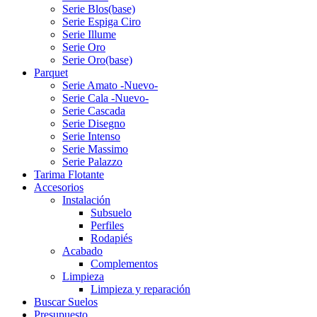
Serie Blos(base)
Serie Espiga Ciro
Serie Illume
Serie Oro
Serie Oro(base)
Parquet
Serie Amato -Nuevo-
Serie Cala -Nuevo-
Serie Cascada
Serie Disegno
Serie Intenso
Serie Massimo
Serie Palazzo
Tarima Flotante
Accesorios
Instalación
Subsuelo
Perfiles
Rodapiés
Acabado
Complementos
Limpieza
Limpieza y reparación
Buscar Suelos
Presupuesto