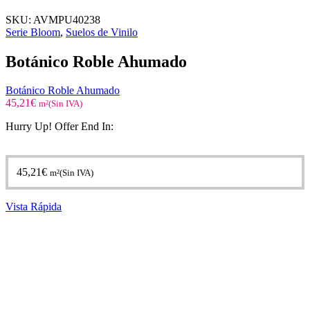
SKU:
AVMPU40238
Serie Bloom
,
Suelos de Vinilo
Botánico Roble Ahumado
Botánico Roble Ahumado
45,21
€
m²(Sin IVA)
Hurry Up! Offer End In:
45,21
€
m²(Sin IVA)
Vista Rápida