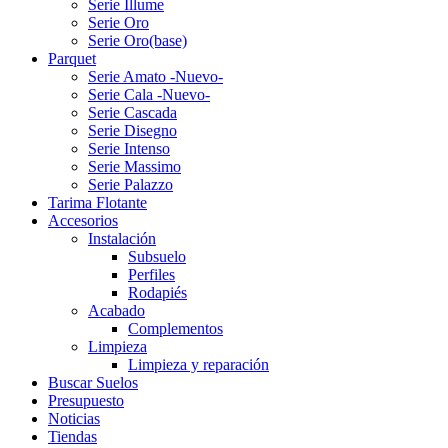
Serie Illume
Serie Oro
Serie Oro(base)
Parquet
Serie Amato -Nuevo-
Serie Cala -Nuevo-
Serie Cascada
Serie Disegno
Serie Intenso
Serie Massimo
Serie Palazzo
Tarima Flotante
Accesorios
Instalación
Subsuelo
Perfiles
Rodapiés
Acabado
Complementos
Limpieza
Limpieza y reparación
Buscar Suelos
Presupuesto
Noticias
Tiendas