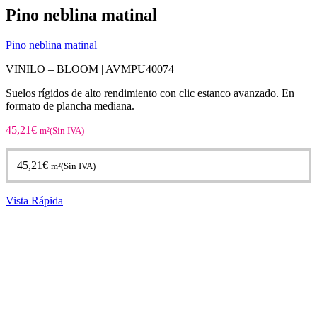
Pino neblina matinal
Pino neblina matinal
VINILO – BLOOM |
AVMPU40074
Suelos rígidos de alto rendimiento con clic estanco avanzado. En
formato de plancha mediana.
45,21
€
m²(Sin IVA)
45,21
€
m²(Sin IVA)
Vista Rápida