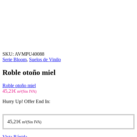
SKU:
AVMPU40088
Serie Bloom
,
Suelos de Vinilo
Roble otoño miel
Roble otoño miel
45,21
€
m²(Sin IVA)
Hurry Up! Offer End In:
45,21
€
m²(Sin IVA)
Vista Rápida