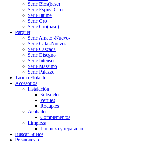
Serie Blos(base)
Serie Espiga Ciro
Serie Illume
Serie Oro
Serie Oro(base)
Parquet
Serie Amato -Nuevo-
Serie Cala -Nuevo-
Serie Cascada
Serie Disegno
Serie Intenso
Serie Massimo
Serie Palazzo
Tarima Flotante
Accesorios
Instalación
Subsuelo
Perfiles
Rodapiés
Acabado
Complementos
Limpieza
Limpieza y reparación
Buscar Suelos
Presupuesto