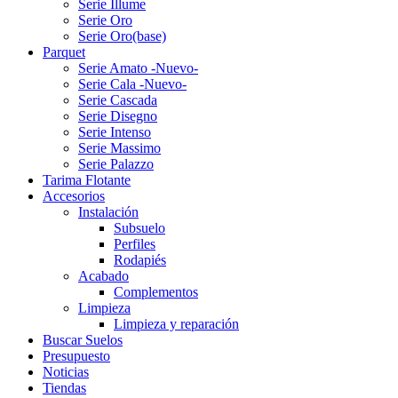
Serie Illume
Serie Oro
Serie Oro(base)
Parquet
Serie Amato -Nuevo-
Serie Cala -Nuevo-
Serie Cascada
Serie Disegno
Serie Intenso
Serie Massimo
Serie Palazzo
Tarima Flotante
Accesorios
Instalación
Subsuelo
Perfiles
Rodapiés
Acabado
Complementos
Limpieza
Limpieza y reparación
Buscar Suelos
Presupuesto
Noticias
Tiendas