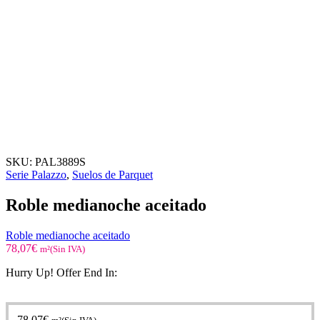
SKU:
PAL3889S
Serie Palazzo
,
Suelos de Parquet
Roble medianoche aceitado
Roble medianoche aceitado
78,07
€
m²(Sin IVA)
Hurry Up! Offer End In:
78,07
€