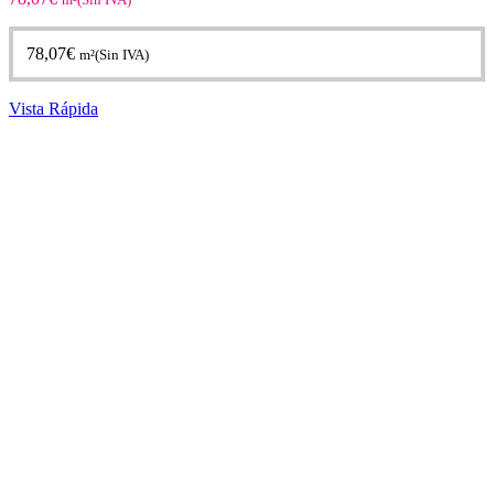
78,07
€
m²(Sin IVA)
Vista Rápida