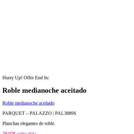
Hurry Up! Offer End In:
Roble medianoche aceitado
Roble medianoche aceitado
PARQUET – PALAZZO |
PAL3889S
Planchas elegantes de roble.
78,07
€
m²(Sin IVA)