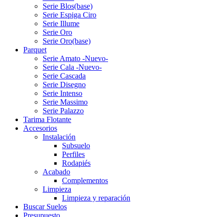
Serie Blos(base)
Serie Espiga Ciro
Serie Illume
Serie Oro
Serie Oro(base)
Parquet
Serie Amato -Nuevo-
Serie Cala -Nuevo-
Serie Cascada
Serie Disegno
Serie Intenso
Serie Massimo
Serie Palazzo
Tarima Flotante
Accesorios
Instalación
Subsuelo
Perfiles
Rodapiés
Acabado
Complementos
Limpieza
Limpieza y reparación
Buscar Suelos
Presupuesto