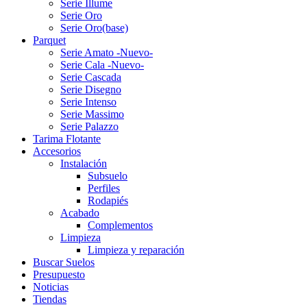
Serie Illume
Serie Oro
Serie Oro(base)
Parquet
Serie Amato -Nuevo-
Serie Cala -Nuevo-
Serie Cascada
Serie Disegno
Serie Intenso
Serie Massimo
Serie Palazzo
Tarima Flotante
Accesorios
Instalación
Subsuelo
Perfiles
Rodapiés
Acabado
Complementos
Limpieza
Limpieza y reparación
Buscar Suelos
Presupuesto
Noticias
Tiendas