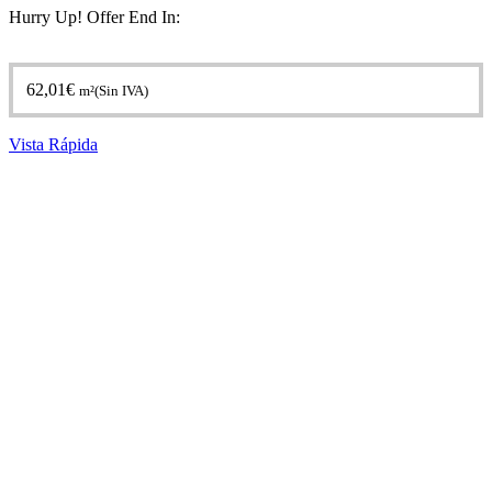
Hurry Up! Offer End In:
62,01
€
m²(Sin IVA)
Vista Rápida