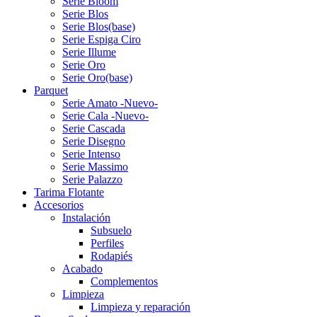
Serie Bloom
Serie Blos
Serie Blos(base)
Serie Espiga Ciro
Serie Illume
Serie Oro
Serie Oro(base)
Parquet
Serie Amato -Nuevo-
Serie Cala -Nuevo-
Serie Cascada
Serie Disegno
Serie Intenso
Serie Massimo
Serie Palazzo
Tarima Flotante
Accesorios
Instalación
Subsuelo
Perfiles
Rodapiés
Acabado
Complementos
Limpieza
Limpieza y reparación