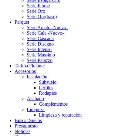
Serie Espiga Ciro
Serie Illume
Serie Oro
Serie Oro(base)
Parquet
Serie Amato -Nuevo-
Serie Cala -Nuevo-
Serie Cascada
Serie Disegno
Serie Intenso
Serie Massimo
Serie Palazzo
Tarima Flotante
Accesorios
Instalación
Subsuelo
Perfiles
Rodapiés
Acabado
Complementos
Limpieza
Limpieza y reparación
Buscar Suelos
Presupuesto
Noticias