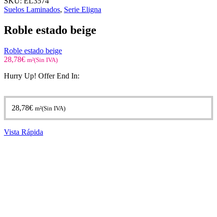
SKU:
EL3574
Suelos Laminados
,
Serie Eligna
Roble estado beige
Roble estado beige
28,78
€
m²(Sin IVA)
Hurry Up! Offer End In:
28,78
€
m²(Sin IVA)
Vista Rápida