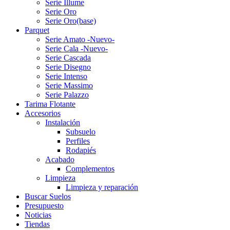
Serie Illume
Serie Oro
Serie Oro(base)
Parquet
Serie Amato -Nuevo-
Serie Cala -Nuevo-
Serie Cascada
Serie Disegno
Serie Intenso
Serie Massimo
Serie Palazzo
Tarima Flotante
Accesorios
Instalación
Subsuelo
Perfiles
Rodapiés
Acabado
Complementos
Limpieza
Limpieza y reparación
Buscar Suelos
Presupuesto
Noticias
Tiendas