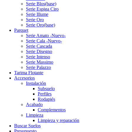
Serie Blos(base)
Serie Espiga Ciro
Serie Illume
Serie Oro
Serie Oro(base)
Parquet
Serie Amato -Nuevo-
Serie Cala -Nuevo-
Serie Cascada
Serie Disegno
Serie Intenso
Serie Massimo
Serie Palazzo
Tarima Flotante
Accesorios
Instalación
Subsuelo
Perfiles
Rodapiés
Acabado
Complementos
Limpieza
Limpieza y reparación
Buscar Suelos
Presupuesto