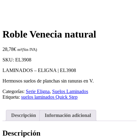
Roble Venecia natural
28,78
€
m²(Sin IVA)
SKU:
EL3908
LAMINADOS – ELIGNA |
EL3908
Hermosos suelos de planchas sin ranuras en V.
Categorías:
Serie Eligna
,
Suelos Laminados
Etiqueta:
suelos laminados Quick Step
Descripción
Información adicional
Descripción