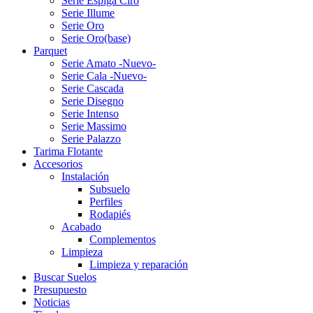
Serie Espiga Ciro
Serie Illume
Serie Oro
Serie Oro(base)
Parquet
Serie Amato -Nuevo-
Serie Cala -Nuevo-
Serie Cascada
Serie Disegno
Serie Intenso
Serie Massimo
Serie Palazzo
Tarima Flotante
Accesorios
Instalación
Subsuelo
Perfiles
Rodapiés
Acabado
Complementos
Limpieza
Limpieza y reparación
Buscar Suelos
Presupuesto
Noticias