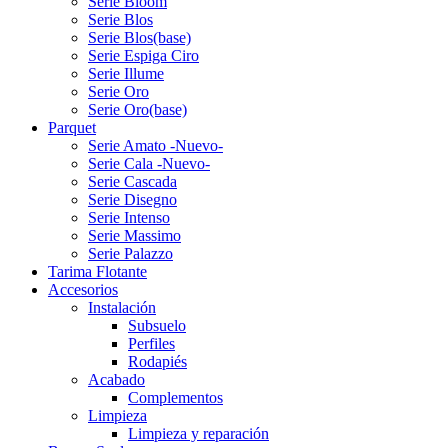
Serie Bloom
Serie Blos
Serie Blos(base)
Serie Espiga Ciro
Serie Illume
Serie Oro
Serie Oro(base)
Parquet
Serie Amato -Nuevo-
Serie Cala -Nuevo-
Serie Cascada
Serie Disegno
Serie Intenso
Serie Massimo
Serie Palazzo
Tarima Flotante
Accesorios
Instalación
Subsuelo
Perfiles
Rodapiés
Acabado
Complementos
Limpieza
Limpieza y reparación