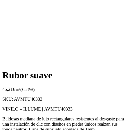
Rubor suave
45,21
€
m²(Sin IVA)
SKU:
AVMTU40333
VINILO – ILLUME |
AVMTU40333
Baldosas mediana de lujo rectangulares resistentes al desgaste para
una instalación de clic con diseños en piedra únicos realzan sus
tonos neutros.
Capa de subsuelo acoplada de 1mm.