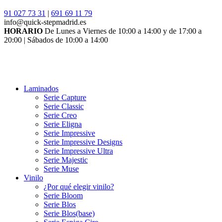
91 027 73 31
|
691 69 11 79
info@quick-stepmadrid.es
HORARIO
De Lunes a Viernes de 10:00 a 14:00 y de 17:00 a
20:00 | Sábados de 10:00 a 14:00
Laminados
Serie Capture
Serie Classic
Serie Creo
Serie Eligna
Serie Impressive
Serie Impressive Designs
Serie Impressive Ultra
Serie Majestic
Serie Muse
Vinilo
¿Por qué elegir vinilo?
Serie Bloom
Serie Blos
Serie Blos(base)