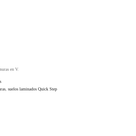
nuras en V.
s
uras
,
suelos laminados Quick Step