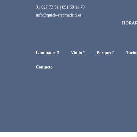
91 027 73 31
|
691 69 11 79
info@quick-stepmadrid.es
HORA
Laminados
Vinilo
Parquet
Tarim
Contacto