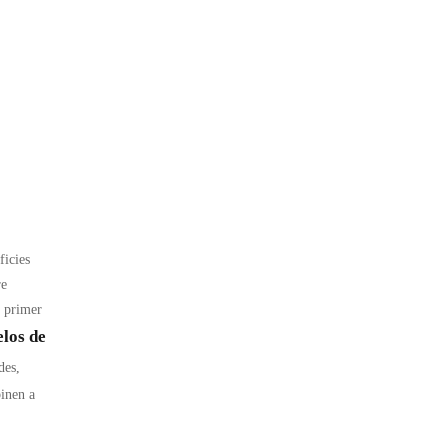
ficies
re
l primer
elos de
des,
inen a