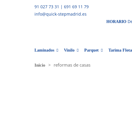
91 027 73 31
|
691 69 11 79
info@quick-stepmadrid.es
De
HORARIO
Laminados
Vinilo
Parquet
Tarima Flota
reformas de casas
Inicio