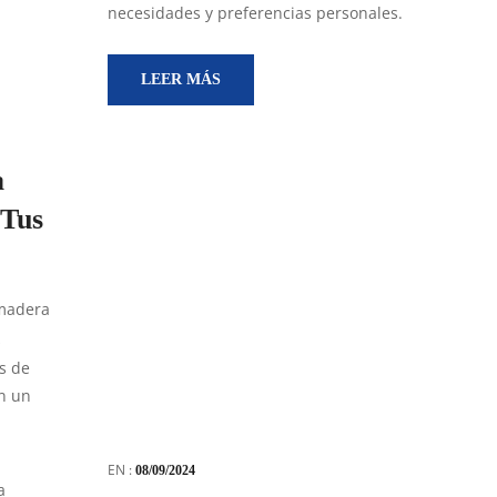
necesidades y preferencias personales.
LEER MÁS
a
 Tus
 madera
s
s de
n un
EN :
08/09/2024
a