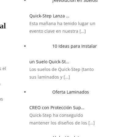
¡Revolución en Suelos!
Quick-Step Lanza …
Esta mañana ha tenido lugar un
al
evento clave en nuestra
[…]
10 Ideas para Instalar
un Suelo Quick-St…
 el
Los suelos de Quick-Step (tanto
sus laminados y
[…]
a
Oferta Laminados
os
CREO con Protección Sup…
Quick-Step ha conseguido
mantener los diseños de los
[…]